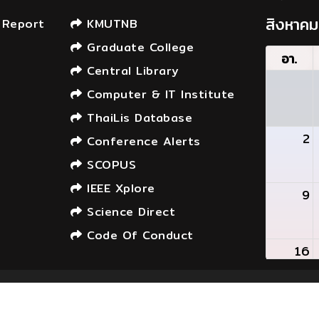
สิงหาค
 Report
KMUTNB
Graduate College
อา.
Central Library
Computer & IT Institute
ThaiLis Database
2
Conference Alerts
SCOPUS
IEEE Xplore
9
Science Direct
Code Of Conduct
16
f Information Technology and Digital Innovation © 20
23