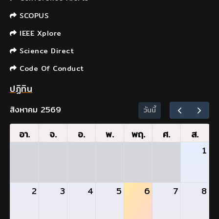
SCOPUS
IEEE Xplore
Science Direct
Code Of Conduct
ปฏิทิน
สิงหาคม 2569
วันนี้
อา.
จ.
อ.
พ.
พฤ.
ศ.
ส.
1
2
3
4
5
6
7
8