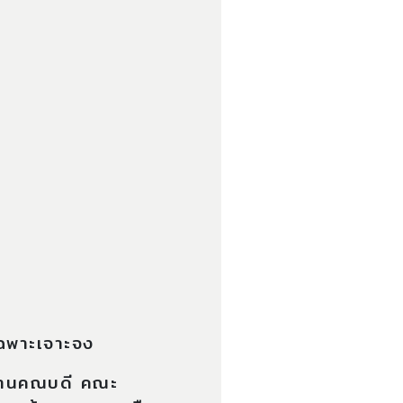
เฉพาะเจาะจง
ักงานคณบดี คณะ