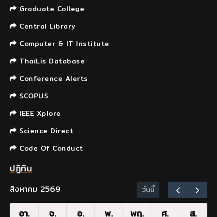
Graduate College
Central Library
Computer & IT Institute
ThaiLis Database
Conference Alerts
SCOPUS
IEEE Xplore
Science Direct
Code Of Conduct
ปฏิทิน
สิงหาคม 2569
วันนี้
อา.
จ.
อ.
พ.
พฤ.
ศ.
ส.