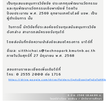
เป็นทุนสนบสนุนการวิจัยจัย ประเภททุนพัฒนานวัตกรรม
และทุนพัฒนานวัตกรรมเชิงพาณิชย์ โดยใน
ปีงบประมาณ พ.ศ. 2569 อุทยานเทคโนโลยี มจพ. เป็น
ผู้ดำเนินการ นั้น
ในการนี้ นักวิจัยที่ประสงค์ขอรัรบทุนสนับสนุนการวิจัย
ดังกล่าง สามารถสมัครขอรับทุนได้
โดยส่งบันทึกข้อความนำส่งข้อเสนอโครงการ มาได้ที่
อีเมล: sitthichai.s@technopark.kmutnb.ac.th
ภายในวันศุกร์ที่ 27 มิถุนายน พ.ศ. 2568
สอบถามรายละเอียดเพิ่มเติมได้ที่
โทร: 0 2555 2000 ต่อ 1716
https://drive.google.com/drive/folders/1pAsDaqiIwFq3xTaH
6 มิ.ย. 2568 10:44:06 น.
โพสต์ข่าวโดย: พรพิมล / นักวิชาการศึกษา