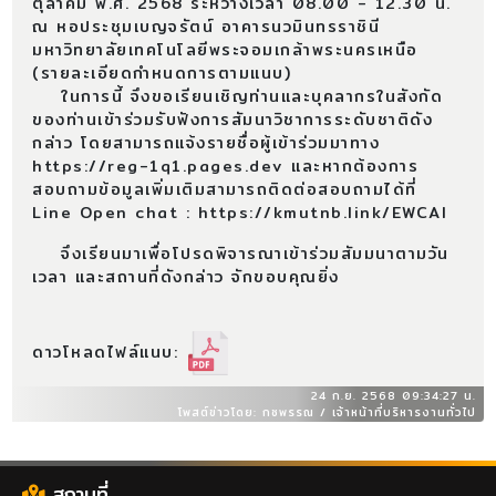
ตุลาคม พ.ศ. 2568 ระหว่างเวลา 08.00 - 12.30 น.
ณ หอประชุมเบญจรัตน์ อาคารนวมินทรราชินี
มหาวิทยาลัยเทคโนโลยีพระจอมเกล้าพระนครเหนือ
(รายละเอียดกำหนดการตามแนบ)
ในการนี้ จึงขอเรียนเชิญท่านและบุคลากรในสังกัด
ของท่านเข้าร่วมรับฟังการสัมนาวิชาการระดับชาติดัง
กล่าว โดยสามารถแจ้งรายชื่อผู้เข้าร่วมมาทาง
https://reg-1q1.pages.dev และหากต้องการ
สอบถามข้อมูลเพิ่มเติมสามารถติดต่อสอบถามได้ที่
Line Open chat : https://kmutnb.link/EWCAI
จึงเรียนมาเพื่อโปรดพิจารณาเข้าร่วมสัมมนาตามวัน
เวลา และสถานที่ดังกล่าว จักขอบคุณยิ่ง
ดาวโหลดไฟล์แนบ:
24 ก.ย. 2568 09:34:27 น.
โพสต์ข่าวโดย: กชพรรณ / เจ้าหน้าที่บริหารงานทั่วไป
สถานที่